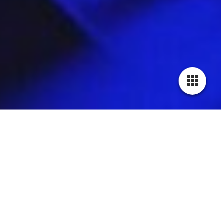
DJ Komplizen in
Aktion
discjockey, dj für hochzeit dj für
geburtstag